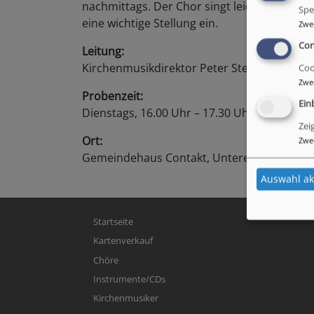
nachmittags. Der Chor singt leichtere Mote
Spe
eine wichtige Stellung ein.
Zwe
Con
Leitung:
Kirchenmusikdirektor Peter Stenglein
Coo
Zwe
Probenzeit:
Ein
Dienstags, 16.00 Uhr – 17.30 Uhr
Zei
Ort:
Zwe
Gemeindehaus Contakt, Untere Realschulstr
Auswahl ak
Hauptnavigation
Startseite
Kartenverkauf
Chöre
Instrumente/CDs
Kirchenmusiker