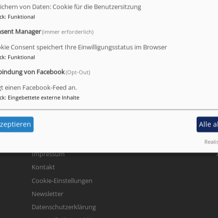
tten, Kanons und Chorstücke mal mit Klavierbegleitung, ma
ichern von Daten: Cookie für die Benutzersitzung
ck
:
Funktional
sent Manager
(immer erforderlich)
kie Consent speichert Ihre Einwilligungsstatus im Browser
ck
:
Funktional
bindung von Facebook
(Opt-Out)
gt einen Facebook-Feed an.
ck
:
Eingebettete externe Inhalte
. 3
zeptieren
Alle 
Reali
Fußbereichsmenü
Be
Impressum
Kontakt
Cookie-Einstellungen
Newsletter
Datenschutzerklärung