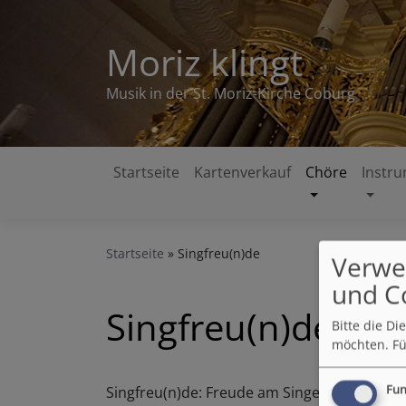
Direkt
zum
Moriz klingt
Inhalt
Musik in der St. Moriz-Kirche Coburg
Startseite
Kartenverkauf
Chöre
Instr
Hauptnavigation
Startseite
Singfreu(n)de
Verwe
und C
Singfreu(n)de
Bitte die D
möchten.
Fü
Singfreu(n)de: Freude am Singen, Freunde tre
Fun